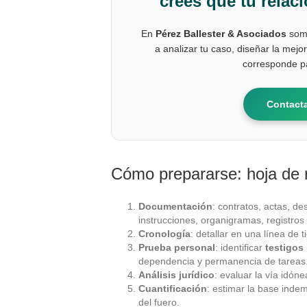
creés que tu relac
En
Pérez Ballester & Asociados
somo
a analizar tu caso, diseñar la mejor
corresponde pa
Contact
Cómo prepararse: hoja de r
Documentación
: contratos, actas, d
instrucciones, organigramas, registros
Cronología
: detallar en una línea de
Prueba personal
: identificar
testigos
dependencia y permanencia de tareas
Análisis jurídico
: evaluar la vía idóne
Cuantificación
: estimar la base inde
del fuero.