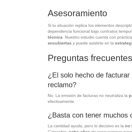
Asesoramiento
Si tu situación replica los elementos descrip
dependencia funcional bajo contratos tempo
técnica
. Nuestro estudio cuenta con práctic
encubiertas
y puede asistirte en la
estrateg
Preguntas frecuente
¿El solo hecho de facturar
reclamo?
No. La emisión de facturas no neutraliza la
p
efectivamente.
¿Basta con tener muchos c
La cantidad ayuda, pero lo decisivo es la
no 
Catacchio
,
ocho años
de renovaciones para 