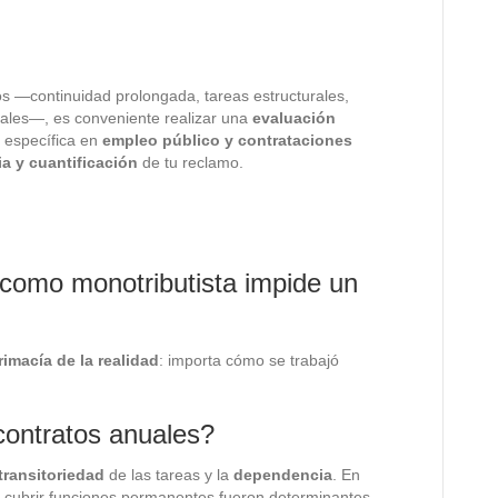
tos —continuidad prolongada, tareas estructurales,
rales—, es conveniente realizar una
evaluación
a específica en
empleo público y contrataciones
ia y cuantificación
de tu reclamo.
s
 como monotributista impide un
rimacía de la realidad
: importa cómo se trabajó
ontratos anuales?
transitoriedad
de las tareas y la
dependencia
. En
cubrir funciones permanentes fueron determinantes.