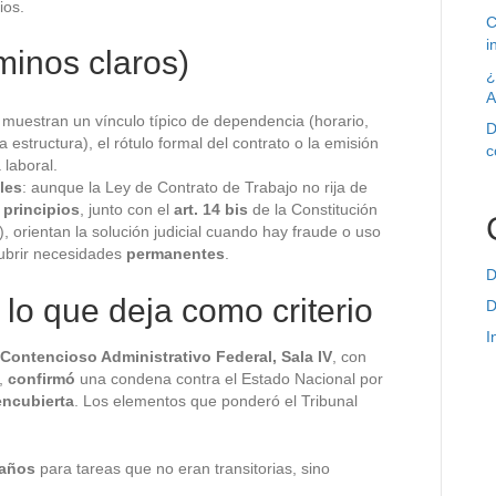
ios.
C
i
rminos claros)
¿
A
s muestran un vínculo típico de dependencia (horario,
D
 estructura), el rótulo formal del contrato o la emisión
c
 laboral.
les
: aunque la Ley de Contrato de Trabajo no rija de
s
principios
, junto con el
art. 14 bis
de la Constitución
), orientan la solución judicial cuando hay fraude o uso
cubrir necesidades
permanentes
.
D
 lo que deja como criterio
D
I
Contencioso Administrativo Federal, Sala IV
, con
),
confirmó
una condena contra el Estado Nacional por
encubierta
. Los elementos que ponderó el Tribunal
 años
para tareas que no eran transitorias, sino