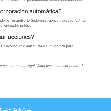
corporación automática?
tado es
resarcitorio
(indemnizaciones y accesorios). La
el encuadre jurídico.
iar acciones?
e. Es aconsejable
consultar de inmediato
para
ye asesoramiento legal. Cada caso debe ser analizado
o
15-4423-7512