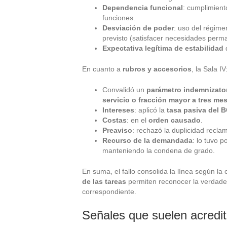
Dependencia funcional
: cumplimient
funciones.
Desviación de poder
: uso del régime
previsto (satisfacer necesidades perm
Expectativa legítima de estabilidad
d
En cuanto a
rubros y accesorios
, la Sala IV
Convalidó un
parámetro indemnizato
servicio o fracción mayor a tres me
Intereses
: aplicó la
tasa pasiva del 
Costas
: en el
orden causado
.
Preaviso
: rechazó la duplicidad recla
Recurso de la demandada
: lo tuvo p
manteniendo la condena de grado.
En suma, el fallo consolida la línea según la
de las tareas
permiten reconocer la verdader
correspondiente.
Señales que suelen acredit