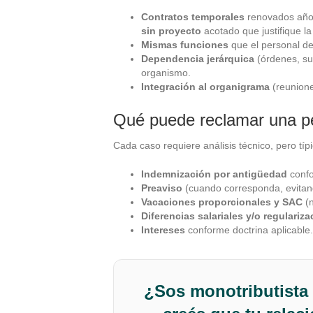
Contratos temporales
renovados año 
sin proyecto
acotado que justifique la
Mismas funciones
que el personal de
Dependencia jerárquica
(órdenes, sup
organismo.
Integración al organigrama
(reunione
Qué puede reclamar una pe
Cada caso requiere análisis técnico, pero t
Indemnización por antigüedad
confo
Preaviso
(cuando corresponda, evitan
Vacaciones proporcionales y SAC
(n
Diferencias salariales y/o regulariz
Intereses
conforme doctrina aplicable.
¿Sos monotributista 