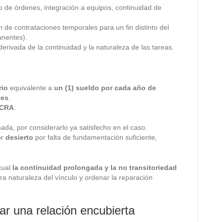
o de órdenes, integración a equipos, continuidad de
n de contrataciones temporales para un fin distinto del
anentes).
erivada de la continuidad y la naturaleza de las tareas.
:
rio
equivalente a
un (1) sueldo por cada año de
ses
.
BCRA
.
mada, por considerarlo ya satisfecho en el caso.
or
desierto
por falta de fundamentación suficiente,
 cual
la continuidad prolongada y la no transitoriedad
a naturaleza del vínculo y ordenar la reparación
ar una relación encubierta