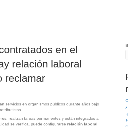
B
 contratados en el
y relación laboral
o reclamar
C
tan servicios en organismos públicos durante años bajo
y
otributistas.
H
res, realizan tareas permanentes y están integrados a
s
lidad se verifica, puede configurarse
relación laboral
e