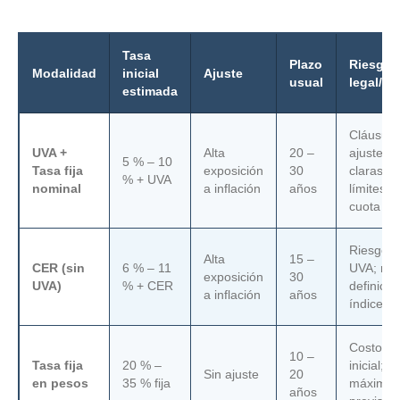
Tasa
Plazo
Riesgo
Modalidad
inicial
Ajuste
usual
legal/fi
estimada
Cláusula
UVA +
Alta
20 –
ajuste p
5 % – 10
Tasa fija
exposición
30
claras, s
% + UVA
nominal
a inflación
años
límites; 
cuota cr
Riesgo si
Alta
15 –
CER (sin
6 % – 11
UVA; rev
exposición
30
UVA)
% + CER
definicio
a inflación
años
índice
Costo al
10 –
Tasa fija
20 % –
inicial; p
Sin ajuste
20
en pesos
35 % fija
máxima
años